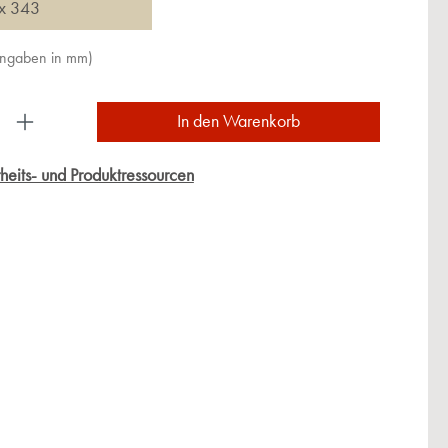
x 343
Angaben in mm)
ukt Anzahl: Gib den gewünschten Wert ein oder
In den Warenkorb
heits- und Produktressourcen