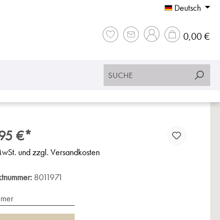
Deutsch
War
0,00 €
95 €*
MwSt. und zzgl. Versandkosten
ktnummer:
8011971
imer