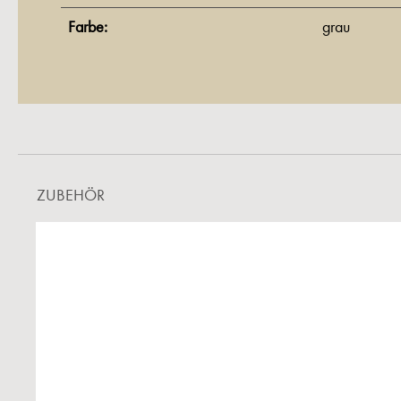
Farbe:
grau
ZUBEHÖR
Produktgalerie überspringen