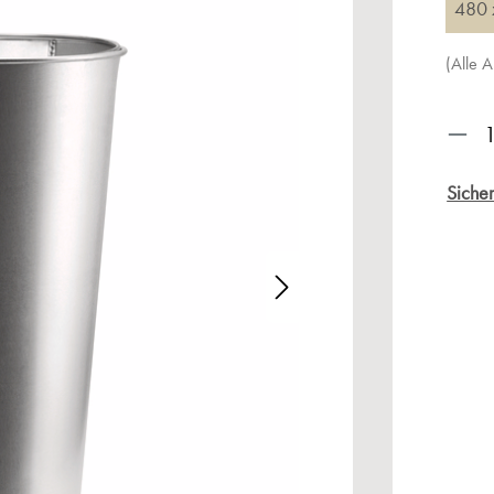
480 
(Alle 
Prod
Sicher
alerie überspringen