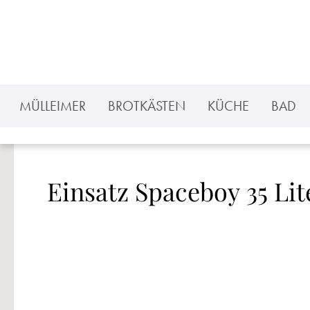
 Hauptinhalt springen
Zur Suche springen
Zur Hauptnavigation springen
MÜLLEIMER
BROTKÄSTEN
KÜCHE
BAD
Einsatz Spaceboy 35 Lit