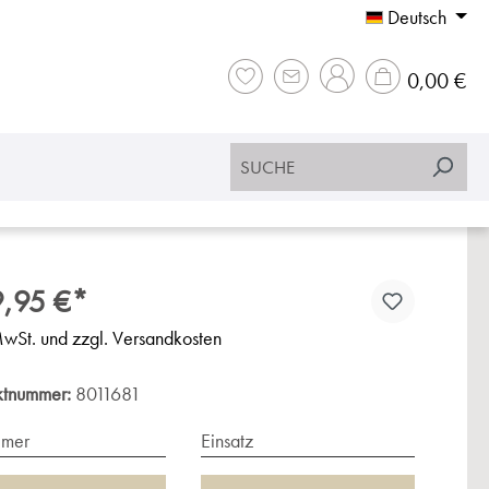
Deutsch
War
0,00 €
,95 €*
MwSt. und zzgl. Versandkosten
ktnummer:
8011681
imer
Einsatz