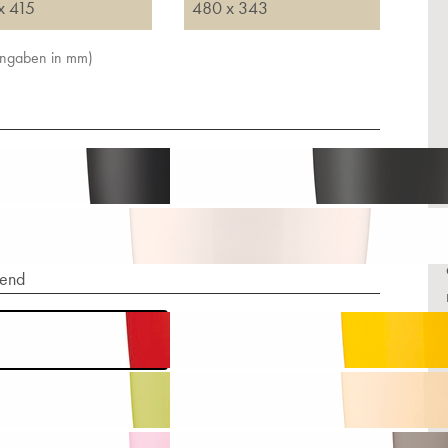
x 415
480 x 343
Angaben in mm)
end