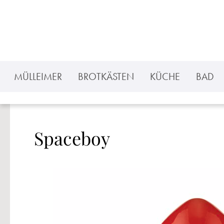
 Hauptinhalt springen
Zur Suche springen
Zur Hauptnavigation springen
MÜLLEIMER
BROTKÄSTEN
KÜCHE
BAD
Spaceboy