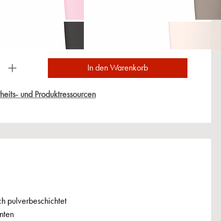
ukt Anzahl: Gib den gewünschten Wert ein oder
In den Warenkorb
heits- und Produktressourcen
h pulverbeschichtet
unten