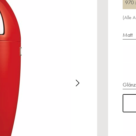
970 
(Alle 
Matt
Glänz
alerie überspringen