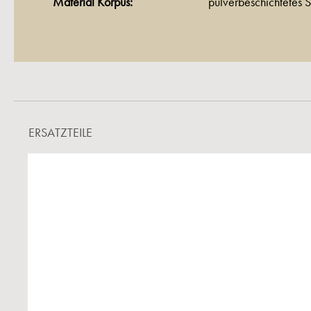
Material Korpus:
pulverbeschichtetes S
ERSATZTEILE
Produktgalerie überspringen