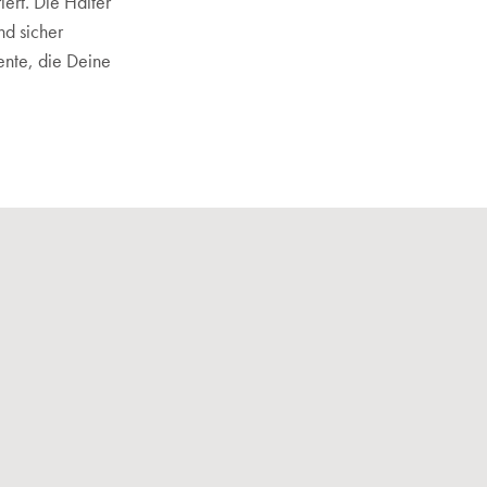
iert. Die Halter
nd sicher
ente, die Deine