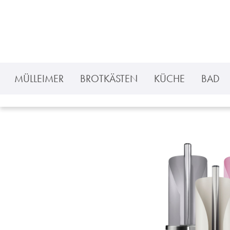
 Hauptinhalt springen
Zur Suche springen
Zur Hauptnavigation springen
MÜLLEIMER
BROTKÄSTEN
KÜCHE
BAD