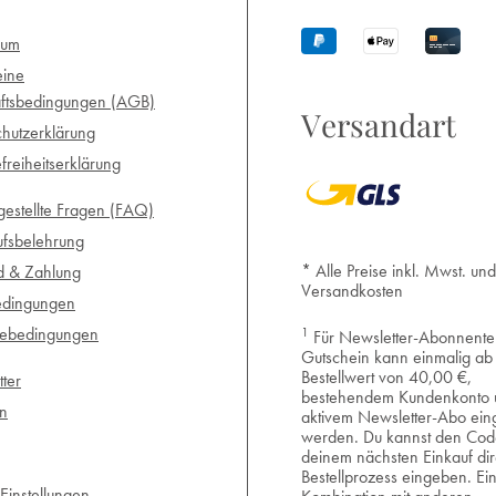
sum
eine
ftsbedingungen (AGB)
Versandart
hutzerklärung
efreiheitserklärung
gestellte Fragen (FAQ)
ufsbelehrung
* Alle Preise inkl. Mwst. und
d & Zahlung
Versandkosten
edingungen
1
iebedingungen
Für Newsletter-Abonnente
Gutschein kann einmalig ab
Bestellwert von 40,00 €,
ter
bestehendem Kundenkonto 
en
aktivem Newsletter-Abo eing
werden. Du kannst den Cod
deinem nächsten Einkauf dir
Bestellprozess eingeben. Ei
Einstellungen