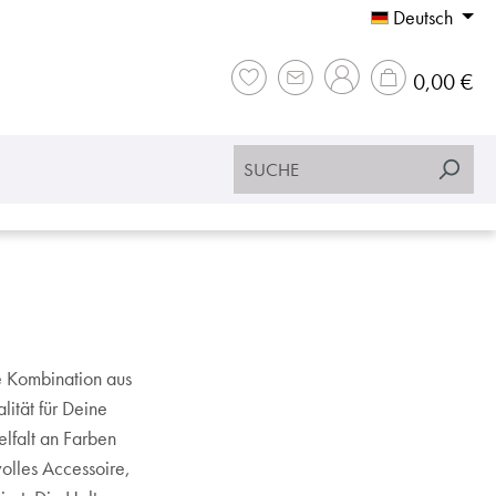
Deutsch
War
0,00 €
e Kombination aus
lität für Deine
lfalt an Farben
lvolles Accessoire,