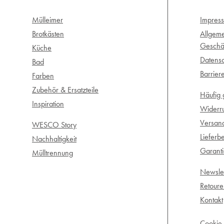
Mülleimer
Impres
Brotkästen
Allgem
Geschä
Küche
Datensc
Bad
Barrier
Farben
Zubehör & Ersatzteile
Häufig 
Inspiration
Widerr
Versan
WESCO Story
Lieferb
Nachhaltigkeit
Garant
Mülltrennung
Newslet
Retour
Kontakt
Cookie 