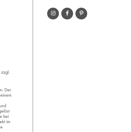
 zzgl.
n: Der
 einem
und
elöst
e bei
ekt im
ne