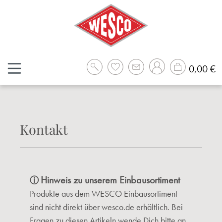
Zum Hauptinhalt springen
W
0,00 €
Kontakt
Hinweis zu unserem Einbausortiment
ⓘ
Produkte aus dem WESCO Einbausortiment
sind nicht direkt über wesco.de erhältlich. Bei
Fragen zu diesen Artikeln wende Dich bitte an