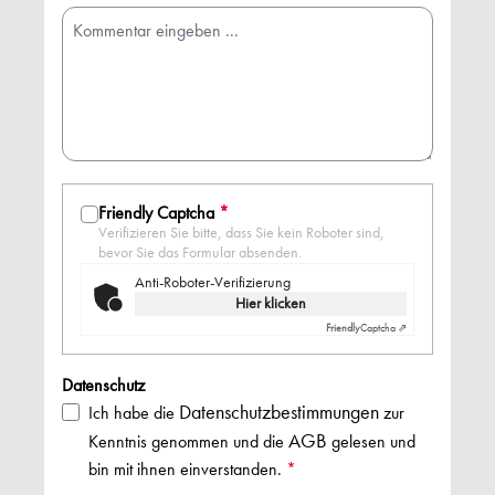
Friendly Captcha
*
Verifizieren Sie bitte, dass Sie kein Roboter sind,
bevor Sie das Formular absenden.
Anti-Roboter-Verifizierung
Hier klicken
Friendly
Captcha ⇗
Datenschutz
Datenschutzbestimmungen
Ich habe die
zur
AGB
Kenntnis genommen und die
gelesen und
bin mit ihnen einverstanden.
*