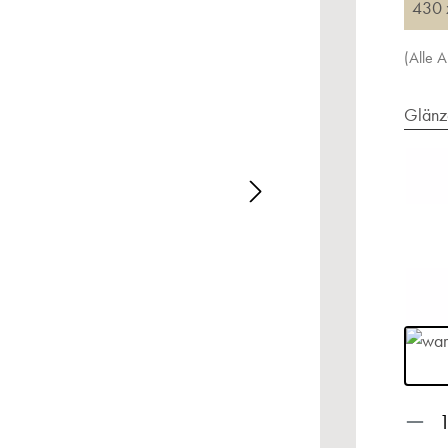
430 
(Alle 
Glänz
alerie überspringen
Prod