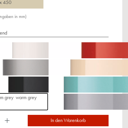
x 450
Angaben in mm)
end
warm grey
ukt Anzahl: Gib den gewünschten Wert ein oder
In den Warenkorb