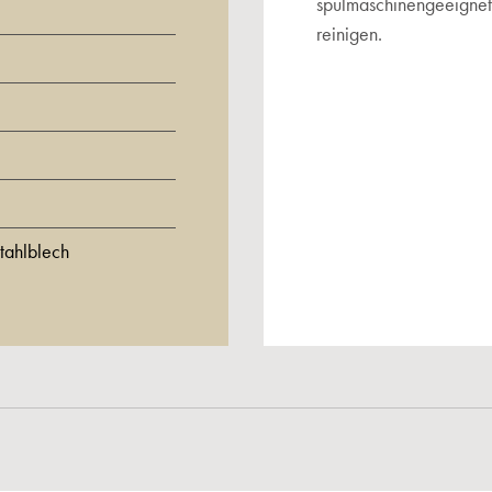
spülmaschinengeeignet.
reinigen.
tahlblech