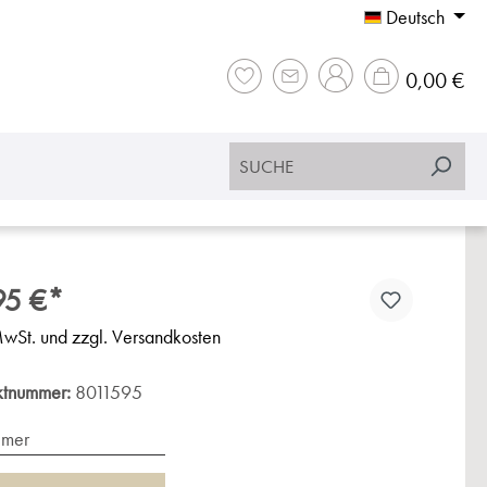
Deutsch
War
0,00 €
95 €*
MwSt. und zzgl. Versandkosten
ktnummer:
8011595
imer