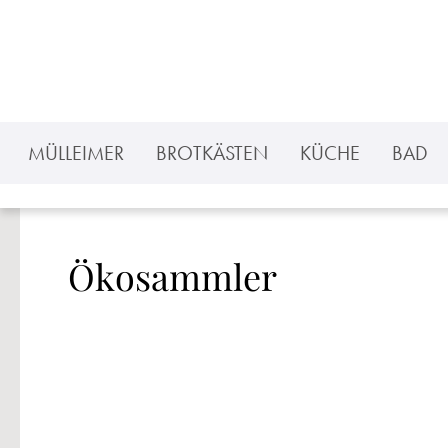
 Hauptinhalt springen
Zur Suche springen
Zur Hauptnavigation springen
MÜLLEIMER
BROTKÄSTEN
KÜCHE
BAD
Ökosammler