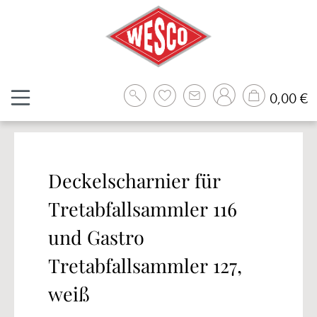
Zum Hauptinhalt springen
W
0,00 €
Deckelscharnier für
Tretabfallsammler 116
und Gastro
Tretabfallsammler 127,
weiß