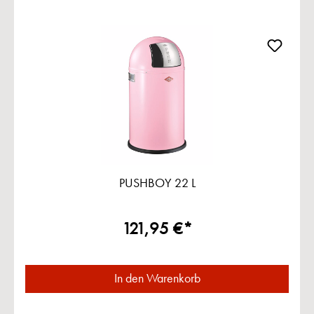
PUSHBOY 22 L
121,95 €*
In den Warenkorb