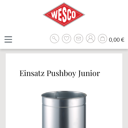
Zum Hauptinhalt springen
W
0,00 €
Einsatz Pushboy Junior