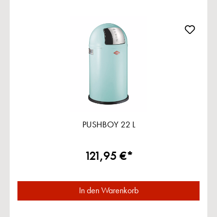
PUSHBOY 22 L
121,95 €*
In den Warenkorb