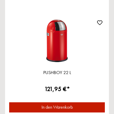
PUSHBOY 22 L
121,95 €*
In den Warenkorb