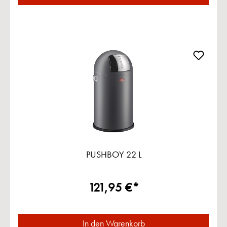
PUSHBOY 22 L
121,95 €*
In den Warenkorb