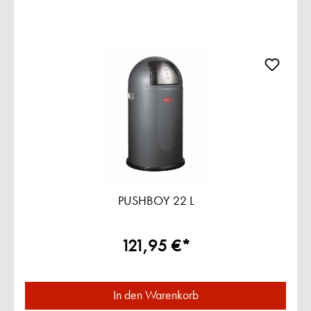
PUSHBOY 22 L
121,95 €*
In den Warenkorb