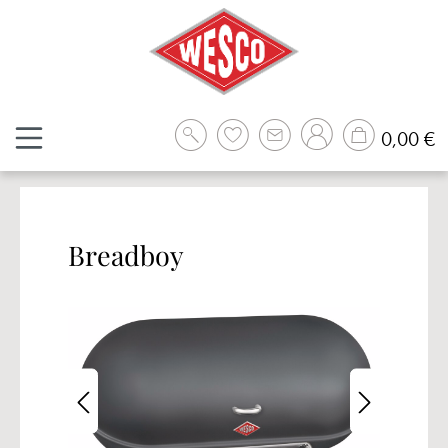
Zum Hauptinhalt springen
W
0,00 €
Breadboy
Bildergalerie überspringen