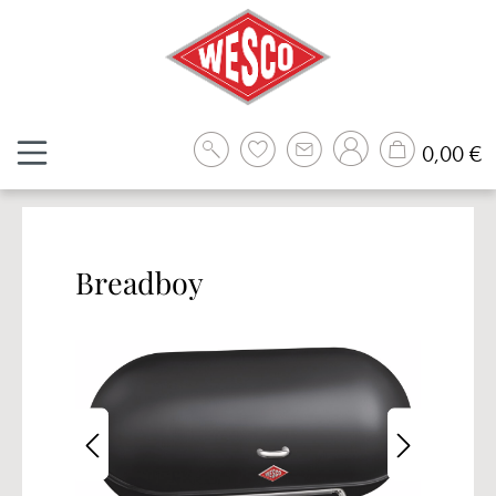
Zum Hauptinhalt springen
W
0,00 €
Breadboy
Bildergalerie überspringen