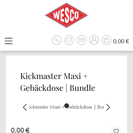
Zum Hauptinhalt springen
W
0,00 €
Kickmaster Maxi +
Gebäckdose | Bundle
Bildergalerie überspringen
0,00 €