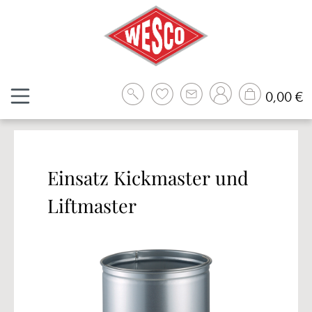
Zum Hauptinhalt springen
W
0,00 €
Einsatz Kickmaster und
Liftmaster