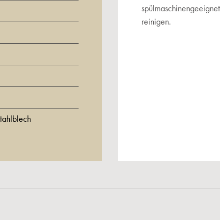
spülmaschinengeeignet.
reinigen.
tahlblech