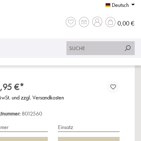
Deutsch
War
0,00 €
,95 €*
MwSt. und zzgl. Versandkosten
ktnummer:
8012560
imer
Einsatz