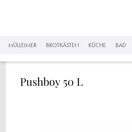
 Hauptinhalt springen
Zur Suche springen
Zur Hauptnavigation springen
MÜLLEIMER
BROTKÄSTEN
KÜCHE
BAD
Pushboy 50 L