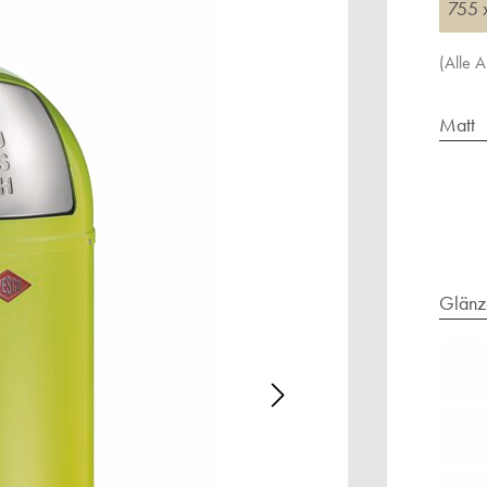
755 
(Alle 
Matt
Glänz
alerie überspringen