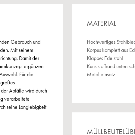
MATERIAL
henden Gebrauch und
Hochwertiges Stahlblec
rden. Mit seinem
Korpus komplett aus Ed
nrichtung. Damit der
Klappe: Edelstahl
chenkonzept ergänzen
Kunststoffrand unten s
 Auswahl. Für die
Metalleinsatz
 großes
 der Abfälle wird durch
g verarbeitete
rch seine Langlebigkeit
MÜLLBEUTELÜB