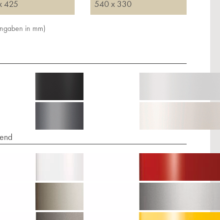
x 425
540 x 330
Angaben in mm)
end