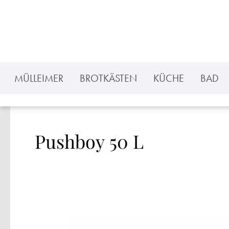
 Hauptinhalt springen
Zur Suche springen
Zur Hauptnavigation springen
MÜLLEIMER
BROTKÄSTEN
KÜCHE
BAD
Pushboy 50 L