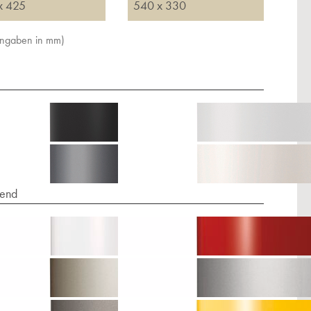
x 425
540 x 330
Angaben in mm)
end