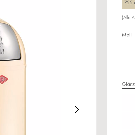
755 
(Alle 
Matt
Glänz
alerie überspringen