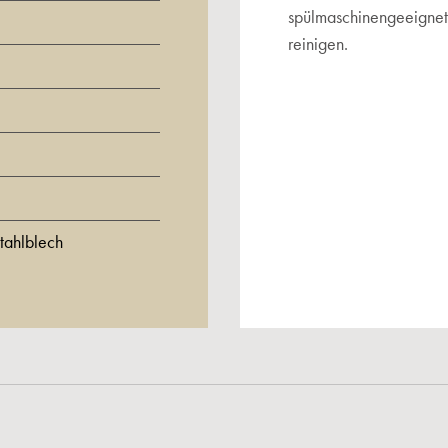
spülmaschinengeeignet.
reinigen.
tahlblech