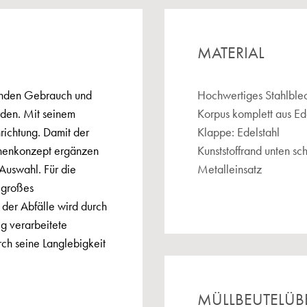
MATERIAL
henden Gebrauch und
Hochwertiges Stahlblec
rden. Mit seinem
Korpus komplett aus Ed
nrichtung. Damit der
Klappe: Edelstahl
chenkonzept ergänzen
Kunststoffrand unten s
 Auswahl. Für die
Metalleinsatz
 großes
 der Abfälle wird durch
g verarbeitete
rch seine Langlebigkeit
MÜLLBEUTELÜB