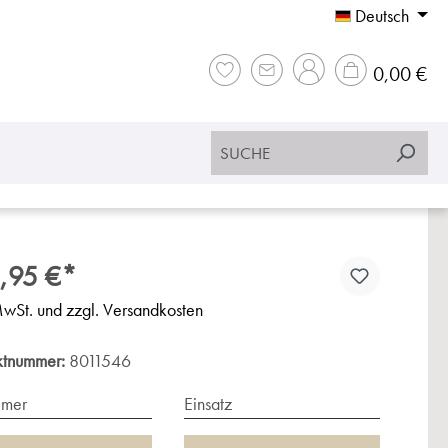
Deutsch
War
0,00 €
,95 €*
MwSt. und zzgl. Versandkosten
ktnummer:
8011546
imer
Einsatz