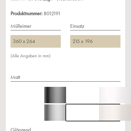
Produktnummer:
8012191
Mülleimer
Einsatz
360 x 264
215 x 196
(Alle Angaben in mm)
Matt
Glänzend