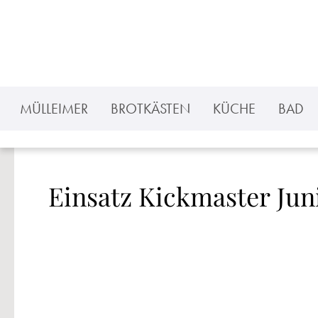
 Hauptinhalt springen
Zur Suche springen
Zur Hauptnavigation springen
MÜLLEIMER
BROTKÄSTEN
KÜCHE
BAD
Einsatz Kickmaster Jun