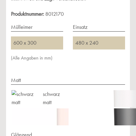
Produktnummer:
8012170
Mülleimer
Einsatz
600 x 300
480 x 240
(Alle Angaben in mm)
Matt
schwarz
matt
Glänzend