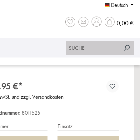
Deutsch
War
0,00 €
,95 €*
MwSt. und zzgl. Versandkosten
ktnummer:
8011525
imer
Einsatz