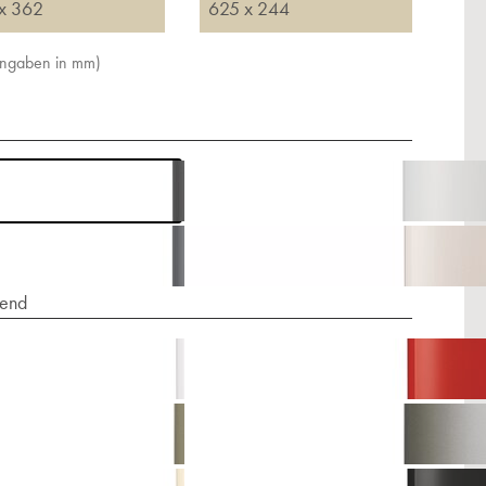
x 362
625 x 244
Angaben in mm)
end