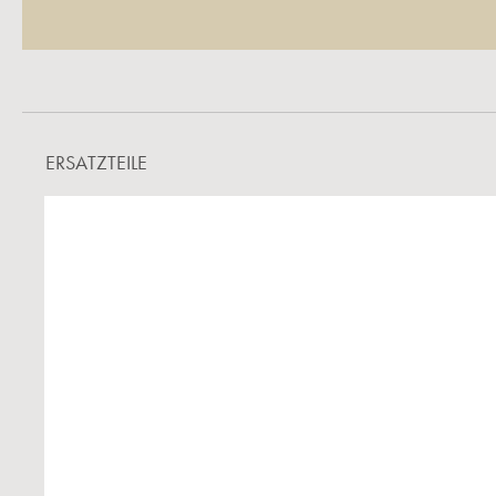
ERSATZTEILE
Produktgalerie überspringen