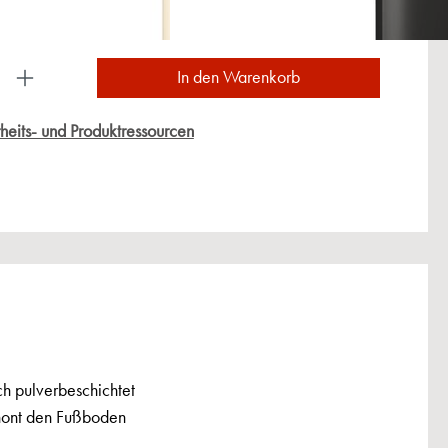
ukt Anzahl: Gib den gewünschten Wert ein oder
In den Warenkorb
heits- und Produktressourcen
h pulverbeschichtet
chont den Fußboden