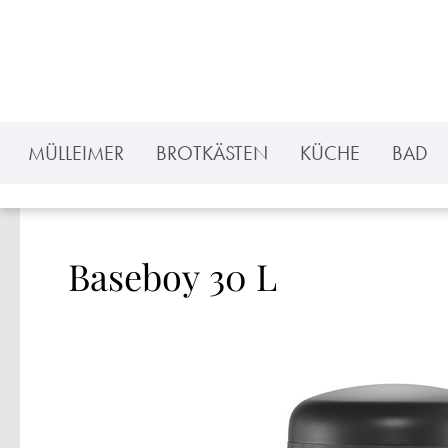
 Hauptinhalt springen
Zur Suche springen
Zur Hauptnavigation springen
MÜLLEIMER
BROTKÄSTEN
KÜCHE
BAD
Baseboy 30 L