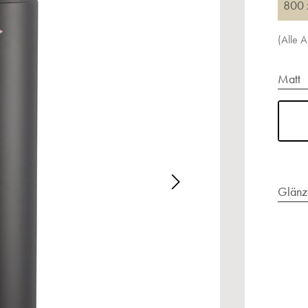
800 
(Alle 
Matt
alerie überspringen
Glänz