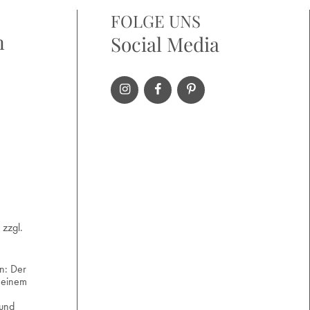
FOLGE UNS
n
Social Media
 zzgl.
n: Der
 einem
und