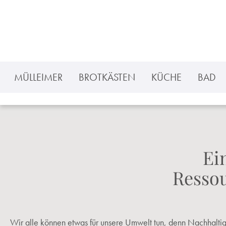
 Hauptinhalt springen
Zur Suche springen
Zur Hauptnavigation springen
MÜLLEIMER
BROTKÄSTEN
KÜCHE
BAD
Ei
Resso
Wir alle können etwas für unsere Umwelt tun, denn Nachhaltig