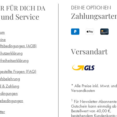
R FÜR DICH DA
DEINE OPTIONEN
Zahlungsarte
 und Service
sum
eine
ftsbedingungen (AGB)
Versandart
hutzerklärung
efreiheitserklärung
gestellte Fragen (FAQ)
ufsbelehrung
* Alle Preise inkl. Mwst. und
d & Zahlung
Versandkosten
edingungen
1
iebedingungen
Für Newsletter-Abonnente
Gutschein kann einmalig ab
Bestellwert von 40,00 €,
ter
bestehendem Kundenkonto 