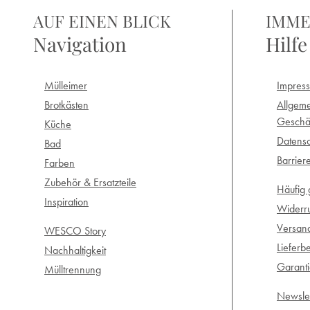
AUF EINEN BLICK
IMME
Navigation
Hilfe
Mülleimer
Impres
Brotkästen
Allgem
Geschä
Küche
Datensc
Bad
Barrier
Farben
Zubehör & Ersatzteile
Häufig 
Inspiration
Widerr
Versan
WESCO Story
Lieferb
Nachhaltigkeit
Garant
Mülltrennung
Newslet