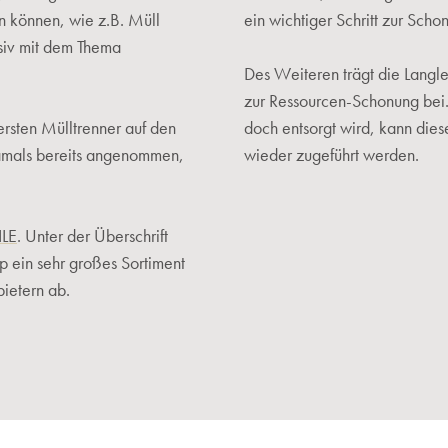
en können, wie z.B. Müll
ein wichtiger Schritt zur Sch
siv mit dem Thema
Des Weiteren trägt die Langl
zur Ressourcen-Schonung bei
ersten Mülltrenner auf den
doch entsorgt wird, kann dies
amals bereits angenommen,
wieder zugeführt werden.
ILE
. Unter der Überschrift
p ein sehr großes Sortiment
ietern ab.