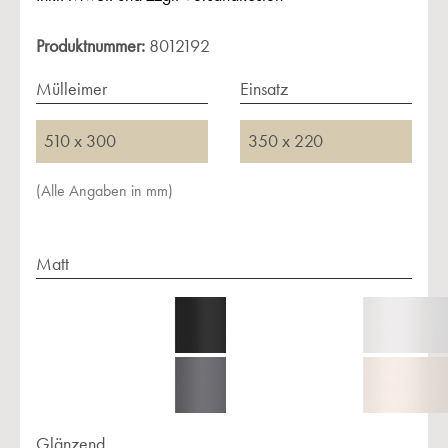
Produktnummer:
8012192
Mülleimer
Einsatz
510 x 300
350 x 220
(Alle Angaben in mm)
Matt
Glänzend