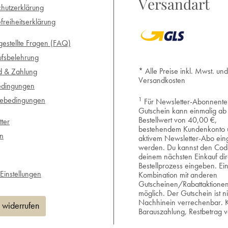
Versandart
hutzerklärung
efreiheitserklärung
gestellte Fragen (FAQ)
ufsbelehrung
* Alle Preise inkl. Mwst. und
d & Zahlung
Versandkosten
edingungen
1
iebedingungen
Für Newsletter-Abonnente
Gutschein kann einmalig ab
Bestellwert von 40,00 €,
ter
bestehendem Kundenkonto 
en
aktivem Newsletter-Abo eing
werden. Du kannst den Cod
deinem nächsten Einkauf dir
Bestellprozess eingeben. Ei
Einstellungen
Kombination mit anderen
Gutscheinen/Rabattaktionen 
möglich. Der Gutschein ist ni
Nachhinein verrechenbar. 
 widerrufen
Barauszahlung, Restbetrag ve