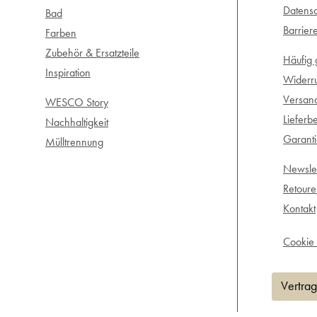
Datensc
Bad
Barrier
Farben
Zubehör & Ersatzteile
Häufig 
Inspiration
Widerr
Versan
WESCO Story
Lieferb
Nachhaltigkeit
Garant
Mülltrennung
Newslet
Retour
Kontakt
Cookie 
Vertrag