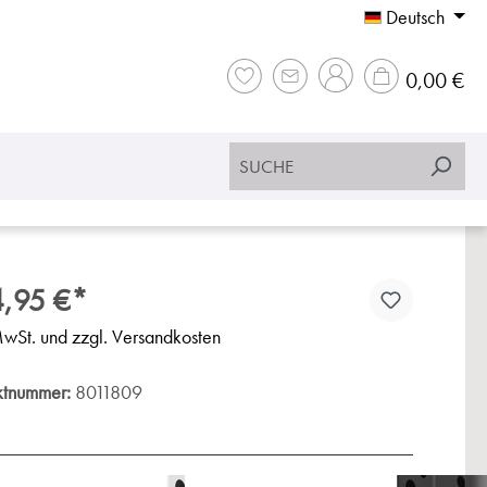
Deutsch
War
0,00 €
,95 €*
MwSt. und zzgl. Versandkosten
ktnummer:
8011809