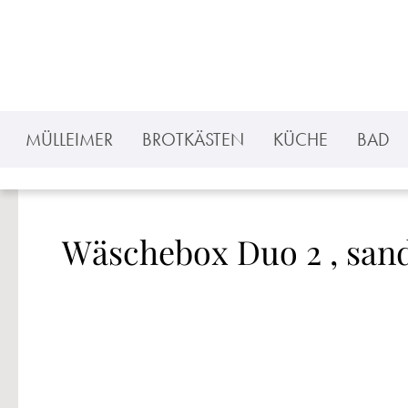
 Hauptinhalt springen
Zur Suche springen
Zur Hauptnavigation springen
MÜLLEIMER
BROTKÄSTEN
KÜCHE
BAD
Wäschebox Duo 2 , san