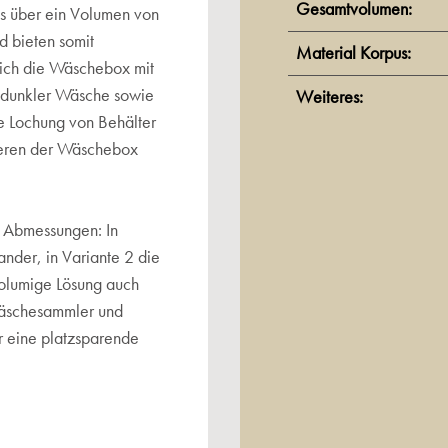
Gesamtvolumen:
ls über ein Volumen von
d bieten somit
Material Korpus:
sich die Wäschebox mit
d dunkler Wäsche sowie
Weiteres:
ve Lochung von Behälter
Inneren der Wäschebox
n Abmessungen: In
ander, in Variante 2 die
ßvolumige Lösung auch
 Wäschesammler und
 eine platzsparende