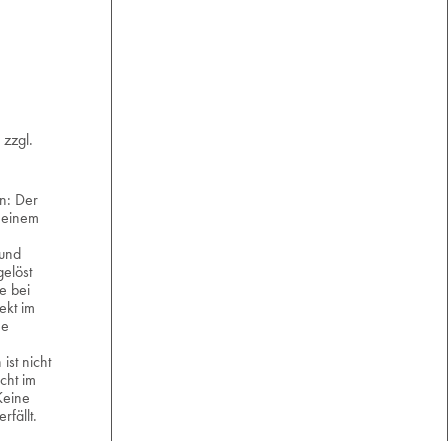
 zzgl.
n: Der
 einem
und
elöst
e bei
ekt im
ne
ist nicht
cht im
Keine
rfällt.