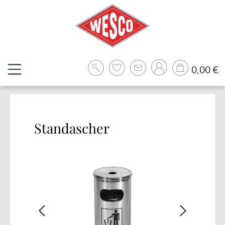
Zum Hauptinhalt springen
W
0,00 €
Standascher
Bildergalerie überspringen