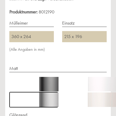
Produktnummer:
8012190
Mülleimer
Einsatz
360 x 264
215 x 196
(Alle Angaben in mm)
Matt
Glänzend