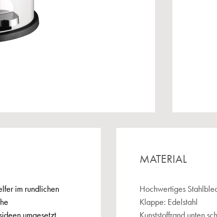
MATERIAL
lfer im rundlichen
Hochwertiges Stahlblec
che
Klappe: Edelstahl
gsideen umgesetzt
Kunststoffrand unten s