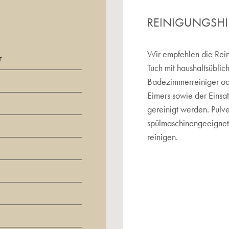
REINIGUNGSH
Wir empfehlen die Rein
r
Tuch mit haushaltsüblic
Badezimmerreiniger o
Eimers sowie der Einsa
gereinigt werden. Pulv
spülmaschinengeeignet.
reinigen.