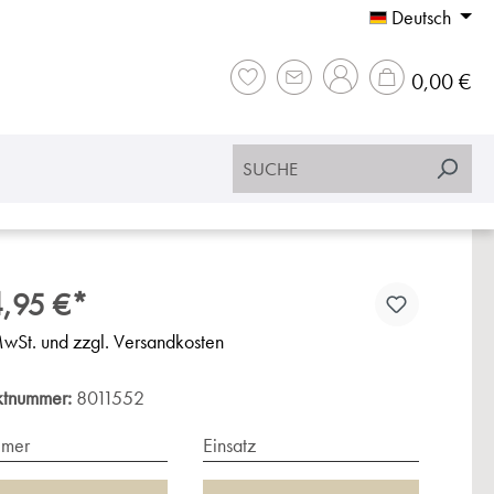
Deutsch
War
0,00 €
,95 €*
MwSt. und zzgl. Versandkosten
ktnummer:
8011552
imer
Einsatz