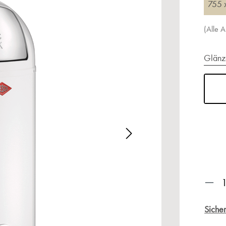
755 
(Alle 
Glänz
alerie überspringen
Prod
Sicher