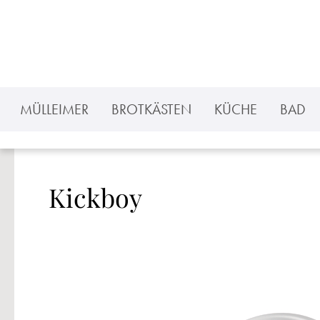
 Hauptinhalt springen
Zur Suche springen
Zur Hauptnavigation springen
MÜLLEIMER
BROTKÄSTEN
KÜCHE
BAD
Kickboy