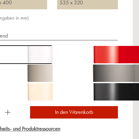
x 400
535 x 320
Angaben in mm)
end
ukt Anzahl: Gib den gewünschten Wert ein oder
In den Warenkorb
heits- und Produktressourcen