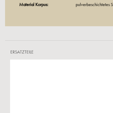
Material Korpus:
pulverbeschichtetes S
ERSATZTEILE
Produktgalerie überspringen