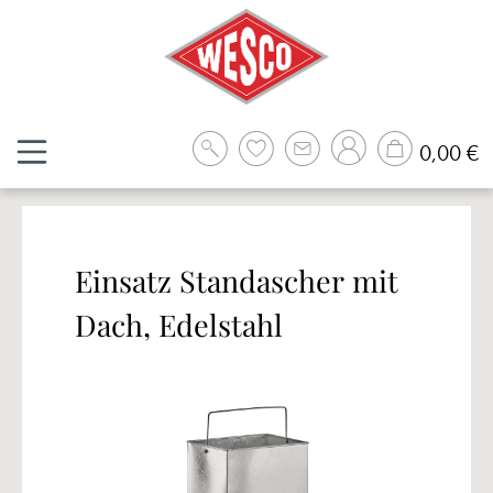
Zum Hauptinhalt springen
W
0,00 €
Einsatz Standascher mit
Dach, Edelstahl