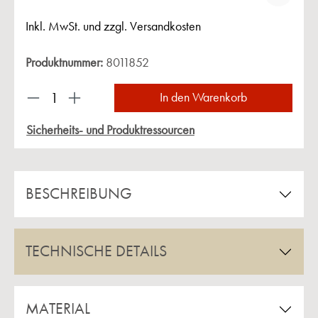
Inkl. MwSt. und zzgl. Versandkosten
Produktnummer:
8011852
Produkt Anzahl: Gib den gewünschten Wert ein 
In den Warenkorb
Sicherheits- und Produktressourcen
BESCHREIBUNG
TECHNISCHE DETAILS
MATERIAL