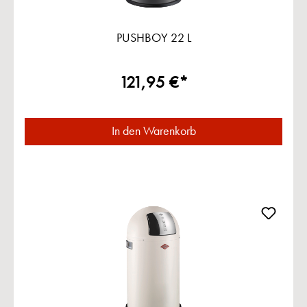
PUSHBOY 22 L
121,95 €*
In den Warenkorb