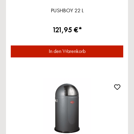
PUSHBOY 22 L
121,95 €*
In den Warenkorb