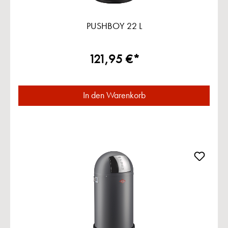
PUSHBOY 22 L
121,95 €*
In den Warenkorb