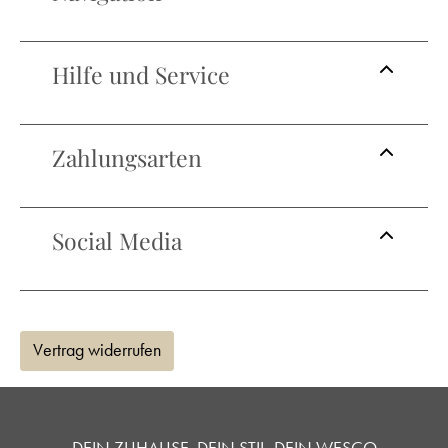
Hilfe und Service
Zahlungsarten
Social Media
Vertrag widerrufen