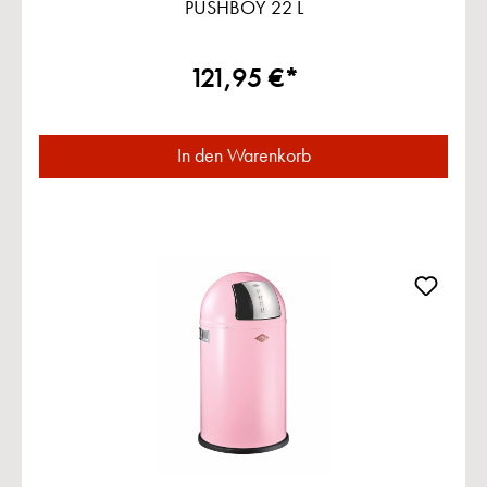
PUSHBOY 22 L
121,95 €*
In den Warenkorb