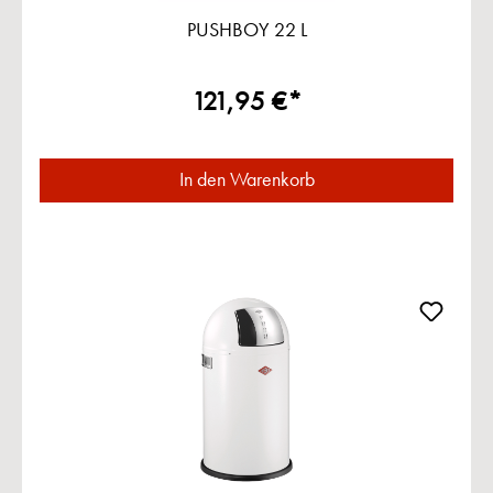
PUSHBOY 22 L
121,95 €*
In den Warenkorb