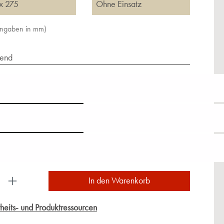
x 275
Ohne Einsatz
Angaben in mm)
end
ukt Anzahl: Gib den gewünschten Wert ein oder
In den Warenkorb
heits- und Produktressourcen