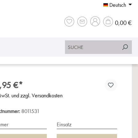
Deutsch
War
0,00 €
,95 €*
MwSt. und zzgl. Versandkosten
ktnummer:
8011531
imer
Einsatz