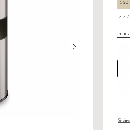
660 
(Alle 
Glänz
alerie überspringen
Prod
Sicher