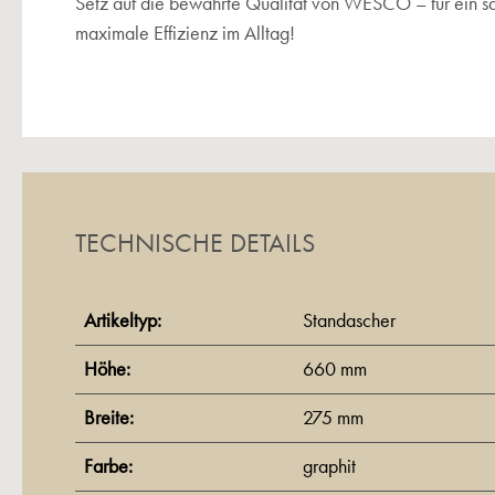
Setz auf die bewährte Qualität von WESCO – für ein 
maximale Effizienz im Alltag!
TECHNISCHE DETAILS
Artikeltyp:
Standascher
Höhe:
660 mm
Breite:
275 mm
Farbe:
graphit