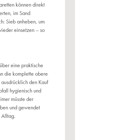
aretten können direkt
erten, im Sand
ach: Sieb anheben, um
wieder einsetzen – so
über eine praktische
ann die komplette obere
ausdrücklich den Kauf
bfall hygienisch und
imer müsste der
oben und gewendet
 Alltag.