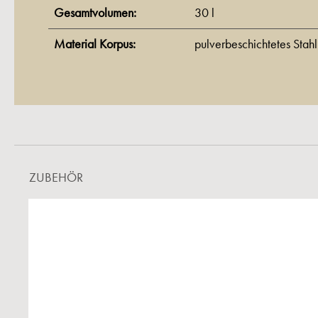
Gesamtvolumen:
30 l
Material Korpus:
pulverbeschichtetes Stah
ZUBEHÖR
Produktgalerie überspringen