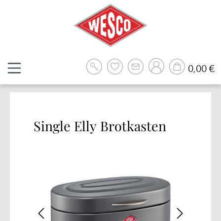
Zum Hauptinhalt springen
W
0,00 €
Single Elly Brotkasten
Bildergalerie überspringen