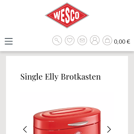
Zum Hauptinhalt springen
W
0,00 €
Single Elly Brotkasten
Bildergalerie überspringen