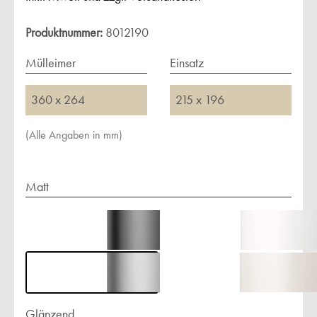
Produktnummer:
8012190
Mülleimer
Einsatz
360 x 264
215 x 196
(Alle Angaben in mm)
Matt
Glänzend