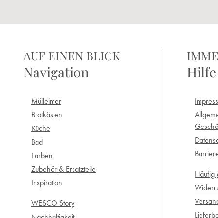
AUF EINEN BLICK
IMME
Navigation
Hilfe
Mülleimer
Impres
Brotkästen
Allgem
Geschä
Küche
Datensc
Bad
Barrier
Farben
Zubehör & Ersatzteile
Häufig 
Inspiration
Widerr
Versan
WESCO Story
Lieferb
Nachhaltigkeit