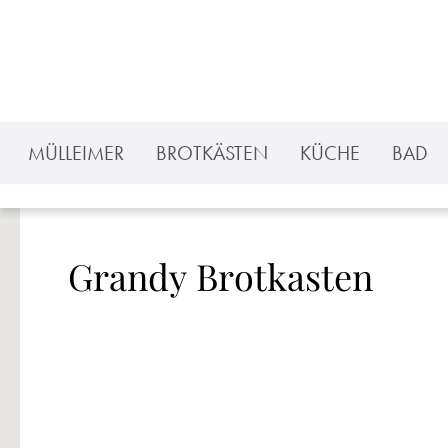
 Hauptinhalt springen
Zur Suche springen
Zur Hauptnavigation springen
MÜLLEIMER
BROTKÄSTEN
KÜCHE
BAD
Grandy Brotkasten