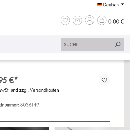
Deutsch
War
0,00 €
95 €*
MwSt. und zzgl. Versandkosten
ktnummer:
8036149