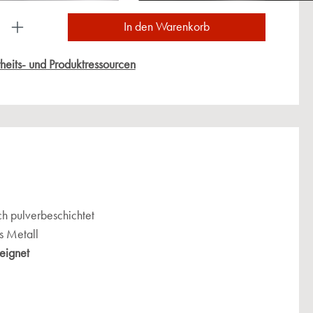
ukt Anzahl: Gib den gewünschten Wert ein oder
In den Warenkorb
heits- und Produktressourcen
h pulverbeschichtet
s Metall
eignet