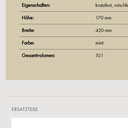
Eigenschaften:
kratzfest
, rutschf
Höhe:
170 mm
Breite:
420 mm
Farbe:
mint
Gesamtvolumen:
10 l
ERSATZTEILE
Produktgalerie überspringen